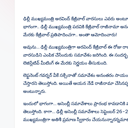
o
a
h
m
el
nt
e
p
c
a
ai
e
er
d
y
e
ts
l
gr
e
di
ఢిల్లీ ముఖ్యమంత్రి అరవింద్ కేజ్రీవాల్ వారసులు ఎవరు అంటూ
Li
b
A
a
st
t
భాగంగా.. ఢిల్లీ ముఖ్యమంత్రి పదవికి కేజ్రీవాల్ రాజీనామా అ
మేరకు కేజ్రీవాల్ ప్రతిపాదించగా.. అంతా ఆమోదించారు!
n
o
p
m
k
o
p
అవును… ఢిల్లీ ముఖ్యమంత్రిగా అరవింద్ కేజ్రీవాల్ ఈ రోజు 
k
వారసుడిని ఎంపిక చేసేందుకు సమావేశం జరిగింది. ఈ సందర్భంగ
లెజిస్లేటివ్ మీటింగ్ ఈ మేరకు నిర్ణయం తీసుకుంది.
లెఫ్టనెంట్ గవర్నర్ వీకే సక్సేనాతో సమావేశం అనంతరం సాయం
చేస్తారని తెలుస్తోంది. అయితే ఆయన నేడే రాజీనామా చేసినప్పట
అంటున్నారు.
ఇందులో భాగంగా… అసెంబ్లీ సమావేశాలు ప్రారంభ కావడానికి మ
తెలుస్తోంది. కాగా… ఢిల్లీ అసెంబ్లీ సమావేశాలు సెప్టెంబర్ 2
ముఖ్యమంత్రిగా అతిశీ ప్రమాణ స్వీకారం చేయనున్నారన్నమా