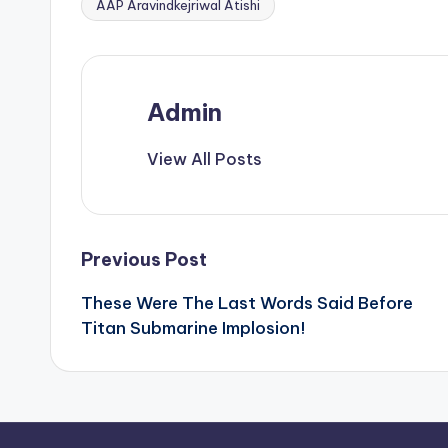
AAP Aravindkejriwal Atishi
Tags:
Admin
View All Posts
Post
Previous Post
These Were The Last Words Said Before
navigation
Titan Submarine Implosion!