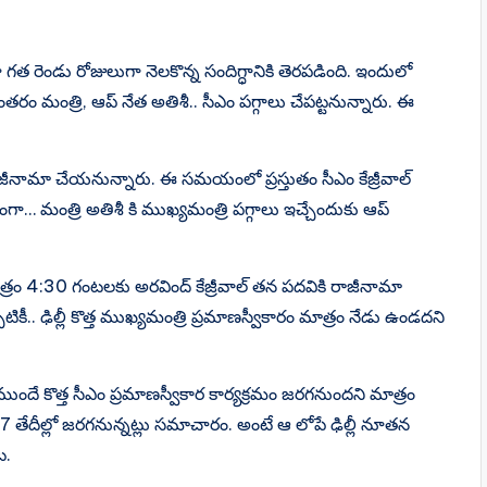
 గత రెండు రోజులుగా నెలకొన్న సందిగ్ధానికి తెరపడింది. ఇందులో
నంతరం మంత్రి, ఆప్ నేత అతిశీ.. సీఎం పగ్గాలు చేపట్టనున్నారు. ఈ
రాజీనామా చేయనున్నారు. ఈ సమయంలో ప్రస్తుతం సీఎం కేజ్రీవాల్
ా… మంత్రి అతిశీ కి ముఖ్యమంత్రి పగ్గాలు ఇచ్చేందుకు ఆప్
త్రం 4:30 గంటలకు అరవింద్ కేజ్రీవాల్ తన పదవికి రాజీనామా
ికీ.. ఢిల్లీ కొత్త ముఖ్యమంత్రి ప్రమాణస్వీకారం మాత్రం నేడు ఉండదని
ుందే కొత్త సీఎం ప్రమాణస్వీకార కార్యక్రమం జరగనుందని మాత్రం
6-27 తేదీల్లో జరగనున్నట్లు సమాచారం. అంటే ఆ లోపే ఢిల్లీ నూతన
ట.