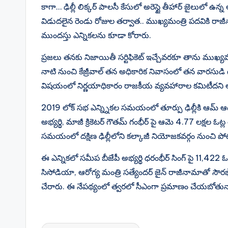
కాగా… ఢిల్లీ లిక్కర్ పాలసీ కేసులో అరెస్టై తీహార్ జైలులో ఉన్
విడుదలైన రెండు రోజుల తర్వాత.. ముఖ్యమంత్రి పదవికి రా
ముందస్తు ఎన్నికలను కూడా కోరారు.
ప్రజలు తనకు నిజాయితీ సర్టిఫికెట్ ఇచ్చేవరకూ తాను ముఖ్యమం
నాటి నుంచి కేజ్రీవాల్ తన అధికారిక నివాసంలో తన వారసుడి
విషయంలో నిర్ణయాధికారం రాజకీయ వ్యవహారాల కమిటీదని ఆ
2019 లోక్ సభ ఎన్న్నికల సమయంలో తూర్పు ఢిల్లీకి ఆమ్ ఆద్మీ
అభ్యర్థి, మాజీ క్రికెటర్ గౌతమ్ గంభీర్ పై ఆమె 4.77 లక్షల 
సమయంలో దక్షిణ ఢిల్లీలోని కల్కాజీ నియోజకవర్గం నుంచి పోట
ఈ ఎన్నికలో సమీప బీజేపీ అభ్యర్థి ధరంభీర్ సింగ్ పై 11,4
సిసోడియా, ఆరోగ్య మంత్రి సత్యేందర్ జైన్ రాజీనామాతో సౌరభ్ 
చేరారు. ఈ నేపథ్యంలో త్వరలో సీఎంగా ప్రమాణం చేయబోతున్