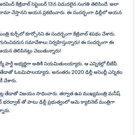
న అరవింద్ కేజ్రీవాల్ సెప్టెంబర్ 13న విడుదలైన సంగతి తెలిసిందే. అలా
జీనామా చేస్తానని ఆయన ప్రకటించారు. ఈ సందర్భంగా ఢిల్లీలో ఆయన
త్రి కుర్చీలో కూర్చోనని ఈ సందర్భంగా కేజ్రీవాల్ శపథం చేశారు.
 గురించివరుస సమావేశాలు నిర్వహిస్తున్నారు! ఈ సందర్భంగా ఈ
యన తెలిపినట్లు చెబుతున్నారు!
 పార్టీ అభ్యర్థిగా అతిశీ నియమితులయ్యారు. ఆ ఎన్నికల్లో బీజేపీ
ఓట్ల తేడాతో ఓటమిపాలయ్యారు. అనంతరం 2020 ఢిల్లీ అసెంబ్లీ ఎన్నికల
ీ చేశారు.
22 ఓట్ల తేడాతో విజయం సాధించారు. తర్వాత ఉప ముఖ్యమంత్రి మనీష్
భరద్వాజ్ తో పాటు ఢిల్లీ ప్రభుత్వంలో ఆమె క్యాబినెట్ మంత్రిగా
నారు.