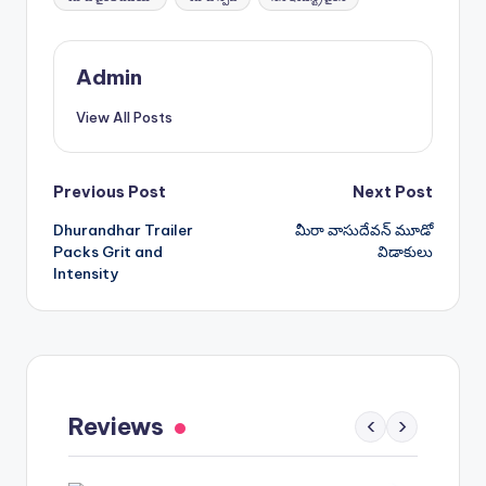
Admin
View All Posts
Post
Previous Post
Next Post
Dhurandhar Trailer
మీరా వాసుదేవన్ మూడో
navigation
Packs Grit and
విడాకులు
Intensity
Gaayapadda Simham Review: Outdated
Spoof Comedy Falters Despite Fresh Idea
Reviews
‹
›
May 1, 2026