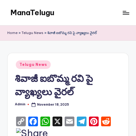
ManaTelugu
Skip
to
Telugu
content
News,
Home
»
Telugu News
»
శివాజీ ఐబొమ్మ రవి పై వ్యాఖ్యలు వైరల్
Cinema,
Technology
and
NRI
Posted
Updates
Telugu News
in
శివాజీ ఐబొమ్మ రవి పై
వ్యాఖ్యలు వైరల్
Admin
November 18, 2025
Posted
by
C
F
W
X
E
T
Pi
R
o
a
h
m
el
nt
e