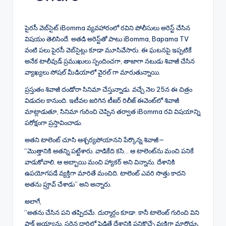
p
c
a
ai
e
er
d
y
e
ts
l
gr
e
di
పైరసీ వెబ్‌సైట్ iBomma వ్యవహారంలో రవిని పోలీసులు అరెస్ట్ చేసిన
Li
b
A
a
st
t
విషయం తెలిసిందే. అతడి అరెస్ట్‌తో పాటు iBomma, Bapama TV
వంటి పలు పైరసీ వెబ్‌సైట్లు కూడా మూసివేసారు. ఈ ఘటనపై ఇప్పటికే
n
o
p
m
అనేక టాలీవుడ్ ప్రముఖులు స్పందించగా, తాజాగా నటుడు శివాజీ చేసిన
k
o
p
వ్యాఖ్యలు సోషల్ మీడియాలో వైరల్ గా మారుతున్నాయి.
k
ప్రస్తుతం శివాజీ దండోరా సినిమా చేస్తున్నాడు. వచ్చే నెల 25న ఈ చిత్రం
విడుదల కానుంది. ఇటీవల జరిగిన టీజర్ రిలీజ్ ఈవెంట్‌లో శివాజీ
మాట్లాడుతూ, సినిమా గురించి చెప్పిన తర్వాత iBomma రవి విషయాన్ని
పరోక్షంగా ప్రస్తావించాడు.
అతని టాలెంట్ చూసి ఆశ్చర్యపోయానని పేర్కొన్న శివాజీ—
“మొత్తానికి అతన్ని పట్టేశారు. వాడికేది కసి… ఆ టాలెంట్‌ను మంచి పనికే
వాడుకోవాలి. ఆ అబ్బాయి మంచి హ్యాకర్ అని విన్నాను. దేశానికి
ఉపయోగపడే వ్యక్తిగా మారితే మంచిది. టాలెంట్ ఎవరి సొత్తు కాదని
అతను ప్రూవ్ చేశాడు” అని అన్నారు.
అలాగే,
“అతను చేసిన పని తప్పిదమే. దుర్మార్గం కూడా. కానీ టాలెంట్ గురించి విని
షాక్ అయ్యాను. సరైన దారిలో పెడితే దేశానికి పనికొచ్చే వ్యక్తిగా మారొచ్చు.