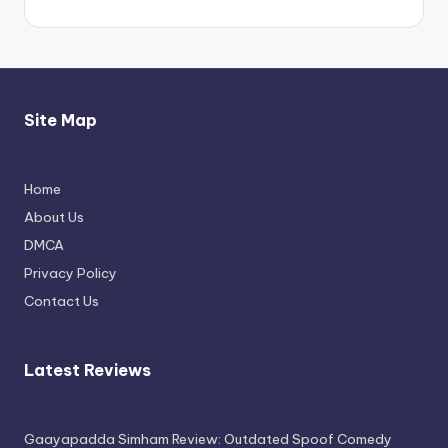
Site Map
Home
Thimmarajupalli TV Review: Honest
About Us
Attempt
DMCA
April 17, 2026
Privacy Policy
Contact Us
Latest Reviews
Gaayapadda Simham Review: Outdated Spoof Comedy