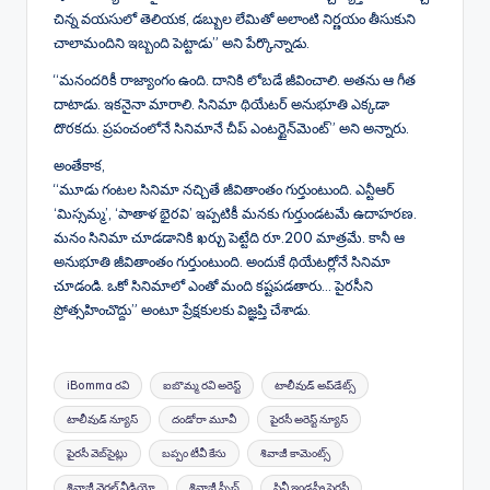
చిన్న వయసులో తెలియక, డబ్బుల లేమితో అలాంటి నిర్ణయం తీసుకుని
చాలామందిని ఇబ్బంది పెట్టాడు” అని పేర్కొన్నాడు.
“మనందరికీ రాజ్యాంగం ఉంది. దానికి లోబడే జీవించాలి. అతను ఆ గీత
దాటాడు. ఇకనైనా మారాలి. సినిమా థియేటర్‌ అనుభూతి ఎక్కడా
దొరకదు. ప్రపంచంలోనే సినిమానే చీప్ ఎంటర్టైన్‌మెంట్” అని అన్నారు.
అంతేకాక,
“మూడు గంటల సినిమా నచ్చితే జీవితాంతం గుర్తుంటుంది. ఎన్టీఆర్‌
‘మిస్సమ్మ’, ‘పాతాళ భైరవి’ ఇప్పటికీ మనకు గుర్తుండటమే ఉదాహరణ.
మనం సినిమా చూడడానికి ఖర్చు పెట్టేది రూ.200 మాత్రమే. కానీ ఆ
అనుభూతి జీవితాంతం గుర్తుంటుంది. అందుకే థియేటర్లోనే సినిమా
చూడండి. ఒకో సినిమాలో ఎంతో మంది కష్టపడతారు… పైరసీని
ప్రోత్సహించొద్దు” అంటూ ప్రేక్షకులకు విజ్ఞప్తి చేశాడు.
Tags:
iBomma రవి
ఐబొమ్మ రవి అరెస్ట్
టాలీవుడ్ అప్‌డేట్స్
టాలీవుడ్ న్యూస్
దండోరా మూవీ
పైరసీ అరెస్ట్ న్యూస్
పైరసీ వెబ్‌సైట్లు
బప్పం టీవీ కేసు
శివాజీ కామెంట్స్
శివాజీ వైరల్ వీడియో
శివాజీ స్పీచ్
సినీ ఇండస్ట్రీ పైరసీ